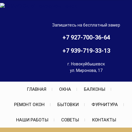
Skip
to
"GRAND Окно"
content
Остекление балконов и
лоджий, установка окон в
Новокуйбыше
Запишитесь на бесплатный замер
Новокуйбышевске и
Чапаевске
+7 927-700-36-64
+7 939-719-33-13
г. Новокуйбышевск
ул. Миронова, 17
ГЛАВНАЯ
ОКНА
БАЛКОНЫ
РЕМОНТ ОКОН
БЫТОВКИ
ФУРНИТУРА
НАШИ РАБОТЫ
СОВЕТЫ
КОНТАКТЫ