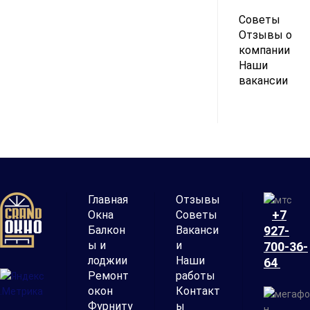
Советы
Отзывы о
компании
Наши
вакансии
Главная
Отзывы
+7
Окна
Советы
Балкон
Ваканси
927-
ы и
и
700-36-
лоджии
Наши
64
Ремонт
работы
окон
Контакт
Фурниту
ы