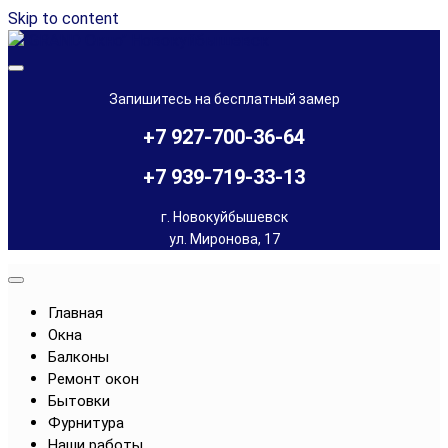
Skip to content
Остекление балконов и лоджий, установка окон в
"GRAND Окно" Новокуйбышевск
Новокуйбышевске и Чапаевске
Запишитесь на бесплатный замер
+7 927-700-36-64
+7 939-719-33-13
г. Новокуйбышевск
ул. Миронова, 17
Главная
Окна
Балконы
Ремонт окон
Бытовки
Фурнитура
Наши работы