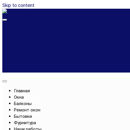
Skip to content
Остекление балконов и лоджий, установка окон в Ново
"GRAND Окно" Новокуйбышевск
Главная
Окна
Балконы
Ремонт окон
Бытовки
Фурнитура
Наши работы