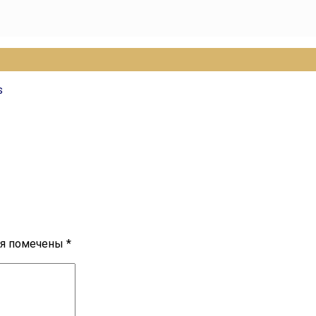
s
ля помечены
*