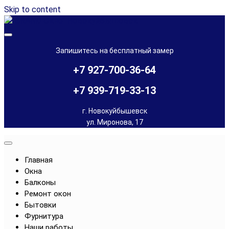
Skip to content
Остекление балконов и лоджий, установка окон в
"GRAND Окно" Новокуйбышевск
Новокуйбышевске и Чапаевске
Запишитесь на бесплатный замер
+7 927-700-36-64
+7 939-719-33-13
г. Новокуйбышевск
ул. Миронова, 17
Главная
Окна
Балконы
Ремонт окон
Бытовки
Фурнитура
Наши работы