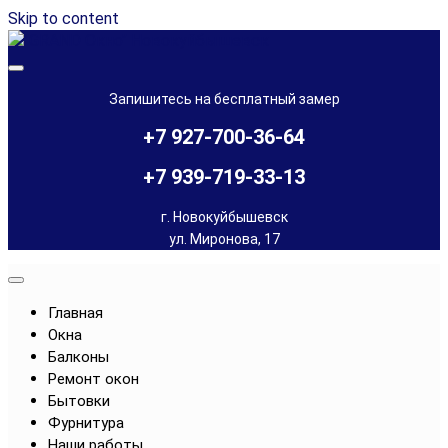
Skip to content
Остекление балконов и лоджий, установка окон в
"GRAND Окно" Новокуйбышевск
Новокуйбышевске и Чапаевске
Запишитесь на бесплатный замер
+7 927-700-36-64
+7 939-719-33-13
г. Новокуйбышевск
ул. Миронова, 17
Главная
Окна
Балконы
Ремонт окон
Бытовки
Фурнитура
Наши работы