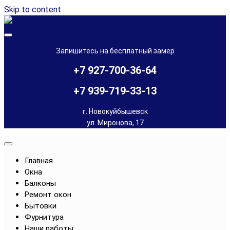
Skip to content
Остекление балконов и лоджий, установка окон в
"GRAND Окно" Новокуйбышевск
Новокуйбышевске и Чапаевске
Запишитесь на бесплатный замер
+7 927-700-36-64
+7 939-719-33-13
г. Новокуйбышевск
ул. Миронова, 17
Главная
Окна
Балконы
Ремонт окон
Бытовки
Фурнитура
Наши работы