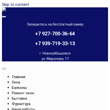
Skip to content
Остекление балконов и лоджий, установка окон в
"GRAND Окно" Новокуйбышевск
Новокуйбышевске и Чапаевске
Запишитесь на бесплатный замер
+7 927-700-36-64
+7 939-719-33-13
г. Новокуйбышевск
ул. Миронова, 17
Главная
Окна
Балконы
Ремонт окон
Бытовки
Фурнитура
Наши работы