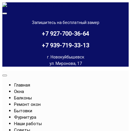
Skip
to
Остекление балконов и лоджий, установка окон в
"GRAND Окно" Новокуйбышевск
content
Новокуйбышевске и Чапаевске
Запишитесь на бесплатный замер
+7 927-700-36-64
+7 939-719-33-13
г. Новокуйбышевск
ул. Миронова, 17
Главная
Окна
Балконы
Ремонт окон
Бытовки
Фурнитура
Наши работы
Советы